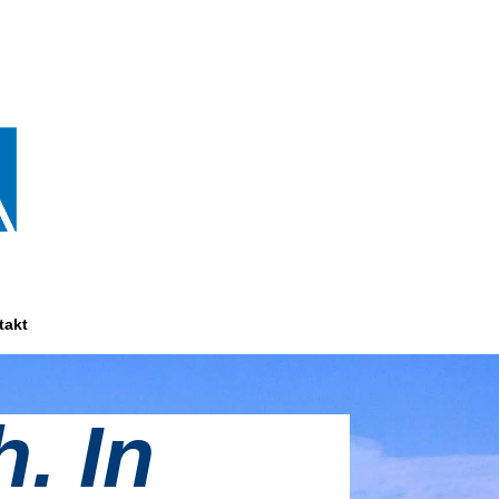
takt
. In