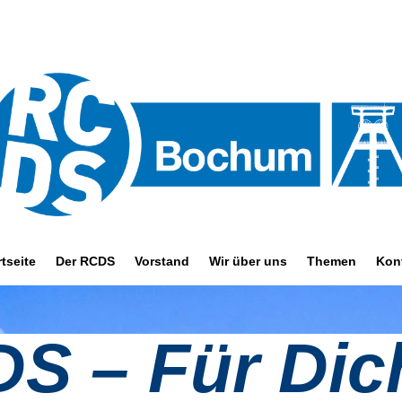
rtseite
Der RCDS
Vorstand
Wir über uns
Themen
Kon
S – Für Dich