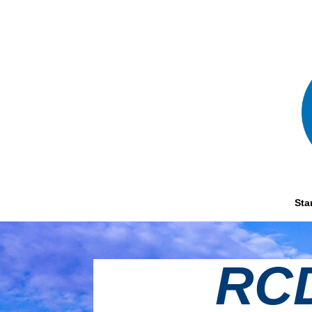
Sta
RCD